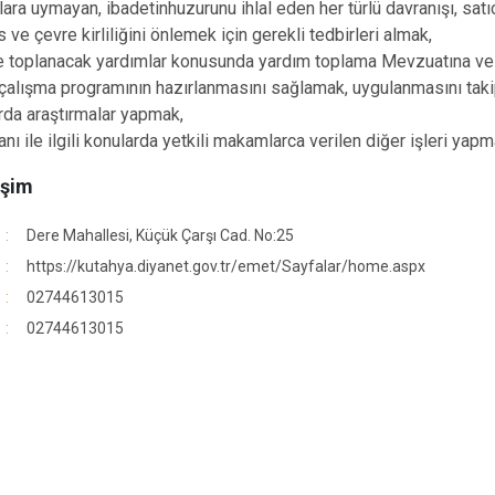
lara uymayan, ibadetinhuzurunu ihlal eden her türlü davranışı, satıcı
 ve çevre kirliliğini önlemek için gerekli tedbirleri almak,
 toplanacak yardımlar konusunda yardım toplama Mevzuatına ve B
çalışma programının hazırlanmasını sağlamak, uygulanmasını takip 
larda araştırmalar yapmak,
nı ile ilgili konularda yetkili makamlarca verilen diğer işleri yapm
işim
Dere Mahallesi, Küçük Çarşı Cad. No:25
https://kutahya.diyanet.gov.tr/emet/Sayfalar/home.aspx
02744613015
02744613015