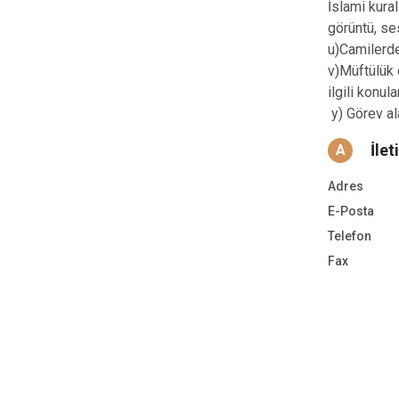
İslami kural
görüntü, ses
u)Camilerde
v)Müftülük 
ilgili konu
y) Görev ala
İlet
A
Adres
E-Posta
Telefon
Fax