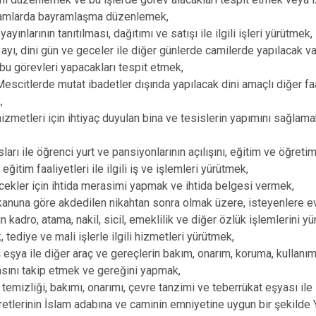
Dumlupınar
ramlarda bayramlaşma düzenlemek,
yayınlarının tanıtılması, dağıtımı ve satışı ile ilgili işleri yürütmek,
Emet
yı, dini gün ve geceler ile diğer günlerde camilerde yapılacak v
u görevleri yapacakları tespit etmek,
escitlerde mutat ibadetler dışında yapılacak dini amaçlı diğer faal
,
hizmetleri için ihtiyaç duyulan bina ve tesislerin yapımını sağlam
sları ile öğrenci yurt ve pansiyonlarının açılışını, eğitim ve öğreti
eğitim faaliyetleri ile ilgili iş ve işlemleri yürütmek,
ecekler için ihtida merasimi yapmak ve ihtida belgesi vermek,
nuna göre akdedilen nikahtan sonra olmak üzere, isteyenlere ev
 kadro, atama, nakil, sicil, emeklilik ve diğer özlük işlemlerini y
 tediye ve mali işlerle ilgili hizmetleri yürütmek,
eşya ile diğer araç ve gereçlerin bakım, onarım, koruma, kullanım v
asını takip etmek ve gereğini yapmak,
temizliği, bakımı, onarımı, çevre tanzimi ve teberrükat eşyası ile 
retlerinin İslam adabına ve caminin emniyetine uygun bir şekilde