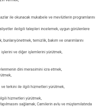
Simav
Tavşanlı
aazlar ile okunacak mukabele ve mevlütlerin programlarını
iyetler ileilgili talepleri incelemek, uygun görülenlere
ak, bunlarıyönetmek, temizlik, bakım ve onarımlarını
m işlerini ve diğer işlemlerini yürütmek,
lenmenin dini merasimini icra etmek,
ürütmek,
e terkini ile ilgili hizmetleri yürütmek,
ilgili hizmetleri yürütmek,
 Yapılmasını sağlamak; Camilerin avlu ve müştemilatında