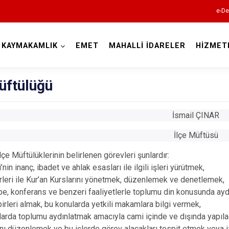
e-De
KAYMAKAMLIK
EMET
MAHALLİ İDARELER
HİZMET
Kütahya
üftülüğü
İsmail ÇINAR
İlçe Müftüsü
çe Müftülüklerinin belirlenen görevleri şunlardır:
’nin inanç, ibadet ve ahlak esasları ile ilgili işleri yürütmek,
Altıntaş
rleri ile Kur’an Kurslarını yönetmek, düzenlemek ve denetlemek,
Aslanapa
be, konferans ve benzeri faaliyetlerle toplumu din konusunda aydı
Çavdarhisar
birleri almak, bu konularda yetkili makamlara bilgi vermek,
larda toplumu aydınlatmak amacıyla cami içinde ve dışında yapıl
Domaniç
nı düzenlemek ve bu işlerde görev alacakları tespit etmek veya 