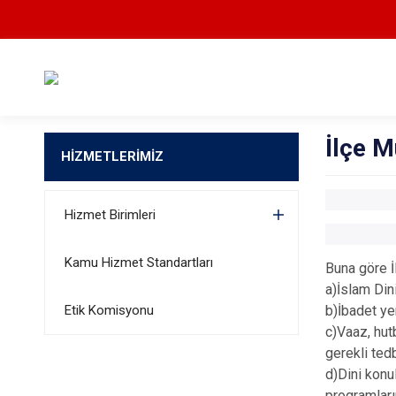
İlçe M
HİZMETLERİMİZ
Hizmet Birimleri
Kamu Hizmet Standartları
Buna göre İl
a)İslam Dini
Etik Komisyonu
b)İbadet ye
c)Vaaz, hut
gerekli ted
d)Dini konu
programları