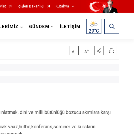
vlet
İçişleri Bakanlığı
Kütahya
LERİMİZ
GÜNDEM
İLETİŞİM
29
°C
Gediz
Hisarcık
nlatmak, dini ve milli bütünlüğü bozucu akımlara karşı
Pazarlar
acak vaaz,hutbe,konferans,seminer ve kursların
Şaphane
izin vermek,