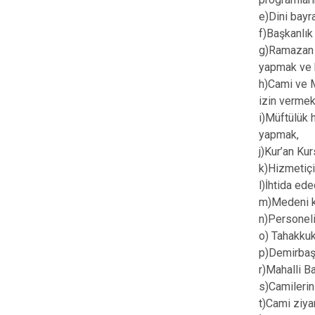
e)Dini bay
f)Başkanlık 
g)Ramazan a
yapmak ve b
h)Cami ve M
izin vermek
i)Müftülük 
yapmak,
j)Kur’an Kur
k)Hizmetiçi 
l)İhtida ed
m)Medeni ka
n)Personelin
o) Tahakkuk,
p)Demirbaş 
r)Mahalli B
s)Camilerin 
t)Cami ziya