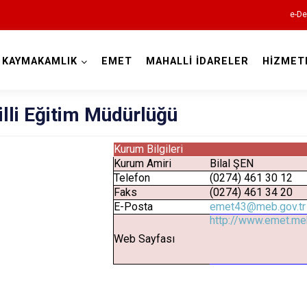
e-De
KAYMAKAMLIK
EMET
MAHALLİ İDARELER
HİZMET
Kütahya
illi Eğitim Müdürlüğü
Kurum Bilgileri
Kurum Amiri
Bilal ŞEN
Telefon
(0274) 461 30 12
Faks
(0274) 461 34 20
E-Posta
emet43@meb.gov.tr
http://www.emet.meb
Altıntaş
Web Sayfası
Aslanapa
Çavdarhisar
Domaniç