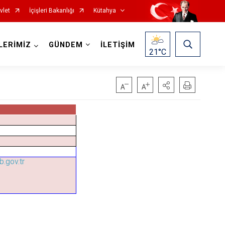
vlet
İçişleri Bakanlığı
Kütahya
LERİMİZ
GÜNDEM
İLETİŞİM
21
°C
.gov.tr
Gediz
Hisarcık
Pazarlar
Şaphane